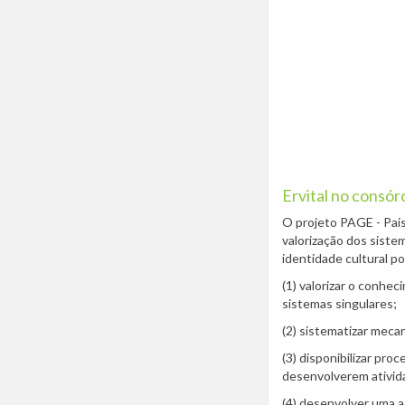
Ervital no consór
O projeto PAGE - Pai
valorização dos siste
identidade cultural p
(1) valorizar o conhec
sistemas singulares;
(2) sistematizar meca
(3) disponibilizar pro
desenvolverem ativida
(4) desenvolver uma a