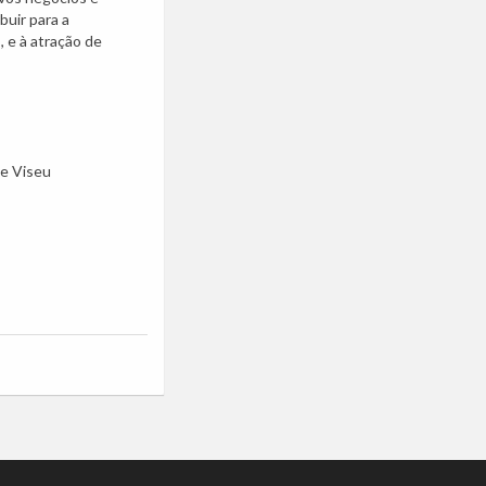
buir para a
 e à atração de
 e Viseu