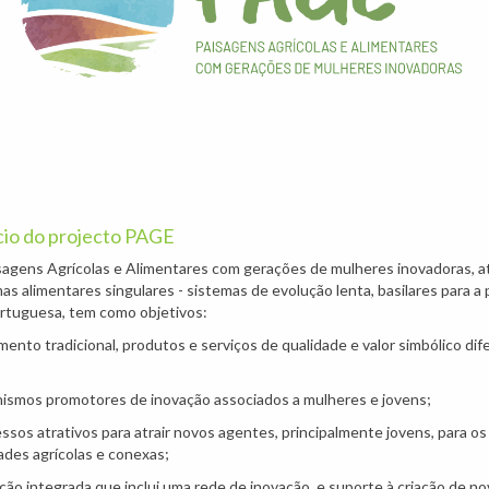
cio do projecto PAGE
sagens Agrícolas e Alimentares com gerações de mulheres inovadoras, a
mas alimentares singulares - sistemas de evolução lenta, basilares para a
ortuguesa, tem como objetivos:
imento tradicional, produtos e serviços de qualidade e valor simbólico di
nismos promotores de inovação associados a mulheres e jovens;
cessos atrativos para atrair novos agentes, principalmente jovens, para os
des agrícolas e conexas;
ção integrada que inclui uma rede de inovação, e suporte à criação de n