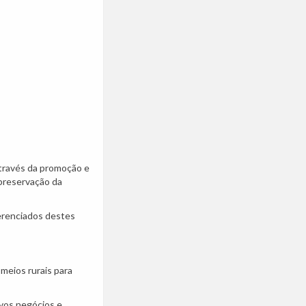
través da promoção e
 preservação da
ferenciados destes
 meios rurais para
ovos negócios e