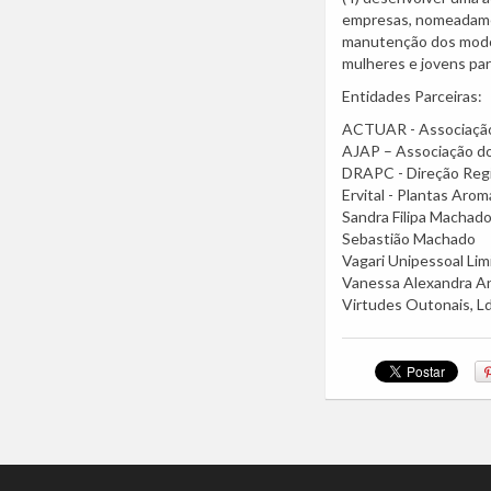
empresas, nomeadament
manutenção dos modos 
mulheres e jovens para 
Entidades Parceiras:
ACTUAR - Associação
AJAP – Associação do
DRAPC - Direção Regi
Ervital - Plantas Arom
Sandra Filipa Machad
Sebastião Machado
Vagari Unipessoal Lim
Vanessa Alexandra A
Virtudes Outonais, L