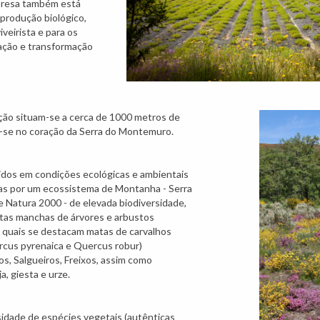
mpresa também está
 produção biológico,
iveirista e para os
ação e transformação
ão situam-se a cerca de 1000 metros de
-se no coração da Serra do Montemuro.
dos em condições ecológicas e ambientais
as por um ecossistema de Montanha - Serra
Natura 2000 - de elevada biodiversidade,
stas manchas de árvores e arbustos
 quais se destacam matas de carvalhos
rcus pyrenaica e Quercus robur)
s, Salgueiros, Freixos, assim como
, giesta e urze.
sidade de espécies vegetais (autênticas