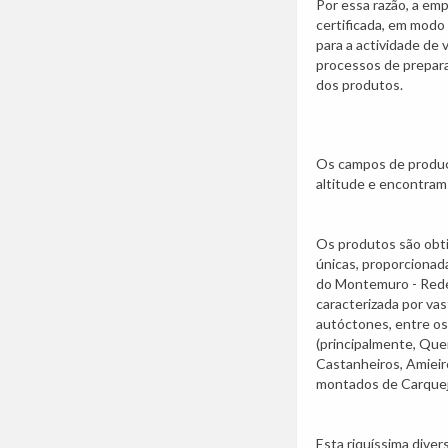
Por essa razão, a e
certificada, em modo
para a actividade de v
processos de prepar
dos produtos.
Os campos de produç
altitude e encontram
Os produtos são obti
únicas, proporcionad
do Montemuro - Rede 
caracterizada por va
autóctones, entre os
(principalmente, Que
Castanheiros, Amieiro
montados de Carqueja
Esta riquíssima diver