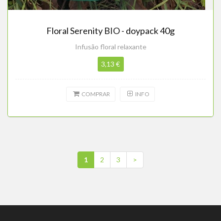
Floral Serenity BIO - doypack 40g
Infusão floral relaxante
3,13 €
COMPRAR
INFO
1
2
3
>