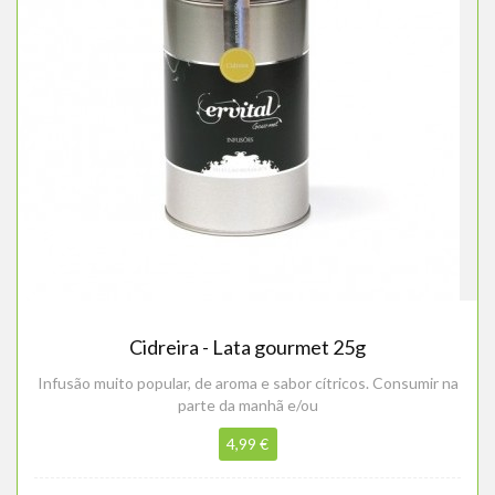
Cidreira - Lata gourmet 25g
Infusão muito popular, de aroma e sabor cítricos. Consumir na
parte da manhã e/ou
4,99 €