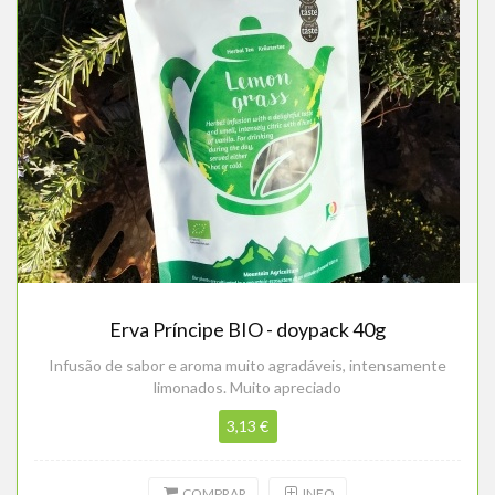
Erva Príncipe BIO - doypack 40g
Infusão de sabor e aroma muito agradáveis, intensamente
limonados. Muito apreciado
3,13 €
COMPRAR
INFO