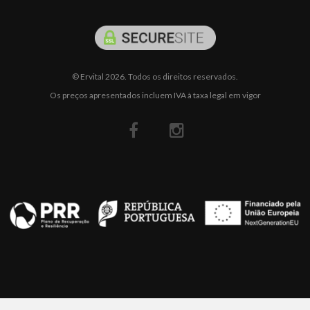
© Ervital 2026. Todos os direitos reservados.
Os preços apresentados incluem IVA à taxa legal em vigor