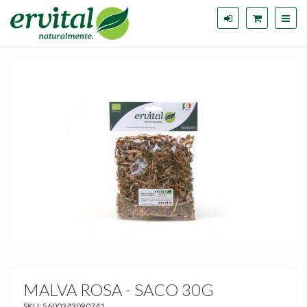
MALVA ROSA - SACO 30G
SKU:
5600343090741