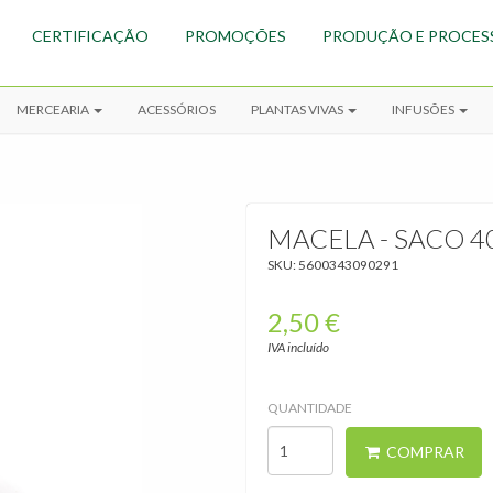
CERTIFICAÇÃO
PROMOÇÕES
PRODUÇÃO E PROCES
MERCEARIA
ACESSÓRIOS
PLANTAS VIVAS
INFUSÕES
MACELA - SACO 4
SKU:
5600343090291
2,50 €
Infusões
›
IVA incluído
Infusões
BIO
QUANTIDADE
COMPRAR