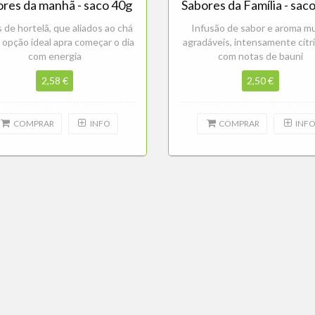
res da manhã - saco 40g
Sabores da Família - sac
 de hortelã, que aliados ao chá
Infusão de sabor e aroma m
 opção ideal apra começar o dia
agradáveis, intensamente cítr
com energia
com notas de bauni
2,58 €
2,50 €
COMPRAR
INFO
COMPRAR
INF