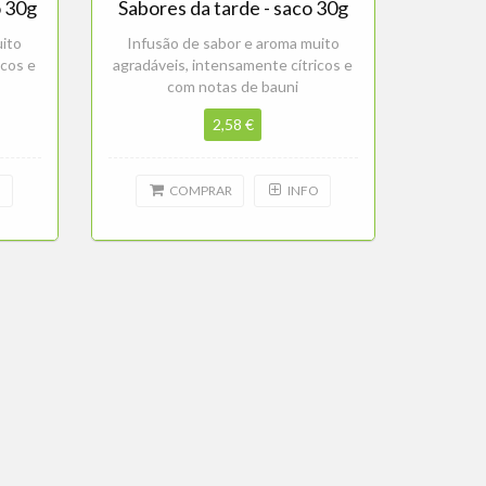
o 30g
Sabores da tarde - saco 30g
uito
Infusão de sabor e aroma muito
icos e
agradáveis, intensamente cítricos e
com notas de bauni
2,58 €
O
COMPRAR
INFO