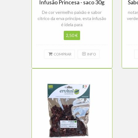
Infusão Princesa - saco 30g
Sabo
De cor vermelho paixão e sabor
notas
cítrico da erva príncipe, esta infusão
verde
é idela para
2,50 €
COMPRAR
INFO