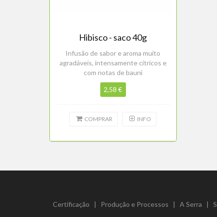
Hibisco - saco 40g
Infusão de sabor e aroma muito
agradáveis, intensamente cítricos e
com notas de bauni
2,58 €
COMPRAR
INFO
Certificação
|
Produção e Processos
|
A Serra
|
S