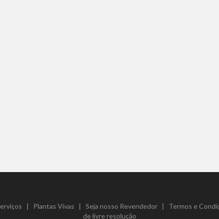
erviços
|
Plantas Vivas
|
Seja nosso Revendedor
|
Termos e Condi
de livre resolução