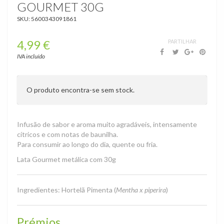
GOURMET 30G
SKU:
5600343091861
4,99 €
PARTILHAR
Infusões
›
IVA incluído
Infusões
BIO
Latas
O produto encontra-se sem stock.
Gourmet
Premiados
Infusão de sabor e aroma muito agradáveis, intensamente
cítricos e com notas de baunilha.
Para consumir ao longo do dia, quente ou fria.
Lata Gourmet metálica com 30g
Ingredientes: Hortelã Pimenta (
Mentha x piperira
)
Prémios