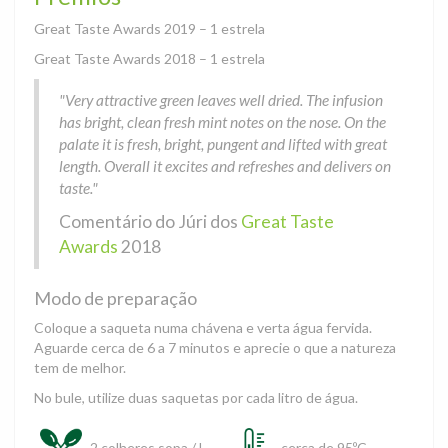
Great Taste Awards 2019 – 1 estrela
Great Taste Awards 2018 – 1 estrela
"Very attractive green leaves well dried. The infusion
has bright, clean fresh mint notes on the nose. On the
palate it is fresh, bright, pungent and lifted with great
length. Overall it excites and refreshes and delivers on
taste."
Comentário do Júri dos
Great Taste
Awards
2018
Modo de preparação
Coloque a saqueta numa chávena e verta água fervida.
Aguarde cerca de 6 a 7 minutos e aprecie o que a natureza
tem de melhor.
No bule, utilize duas saquetas por cada litro de água.
2 colheres sopa / l
cerca de 95ºC