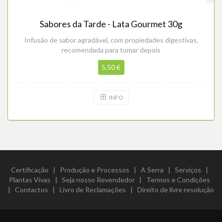
Sabores da Tarde - Lata Gourmet 30g
Infusão de sabor agradável, com propiedades digestivas,
recomendada para tomar depois
5,50 €
INFO
Certificação
|
Produção e Processos
|
A Serra
|
Serviços
|
Plantas Vivas
|
Seja nosso Revendedor
|
Termos e Condições
|
Contactos
|
Livro de Reclamações
|
Direito de livre resolução