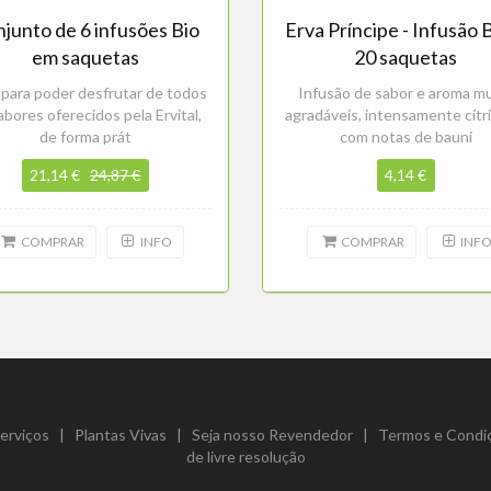
junto de 6 infusões Bio
Erva Príncipe - Infusão 
em saquetas
20 saquetas
 para poder desfrutar de todos
Infusão de sabor e aroma m
abores oferecidos pela Ervital,
agradáveis, intensamente cítr
de forma prát
com notas de bauni
21,14 €
24,87 €
4,14 €
COMPRAR
INFO
COMPRAR
INF
erviços
|
Plantas Vivas
|
Seja nosso Revendedor
|
Termos e Condi
de livre resolução