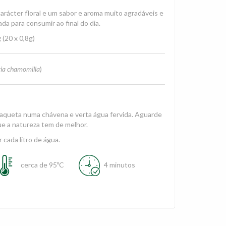
carácter floral e um sabor e aroma muito agradáveis e
a para consumir ao final do dia.
(20 x 0,8g)
ia chamomilla
)
aqueta numa chávena e verta água fervida. Aguarde
ue a natureza tem de melhor.
 cada litro de água.
cerca de 95ºC
4 minutos