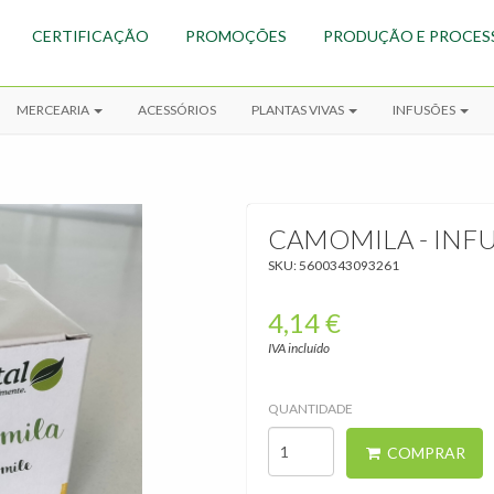
CERTIFICAÇÃO
PROMOÇÕES
PRODUÇÃO E PROCES
MERCEARIA
ACESSÓRIOS
PLANTAS VIVAS
INFUSÕES
CAMOMILA - INFU
SKU:
5600343093261
4,14 €
Infusões
›
IVA incluído
Infusões
Saquetas
BIO
QUANTIDADE
COMPRAR