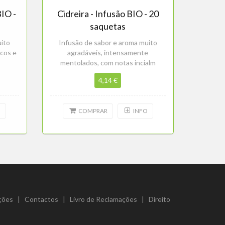
BIO -
Cidreira - Infusão BIO - 20
saquetas
uito
Infusão de sabor e aroma muito
icos e
agradáveis, intensamente
mentolados, com notas incialm
4,14 €
O
COMPRAR
INFO
ções
|
Contactos
|
Livro de Reclamações
|
Direito