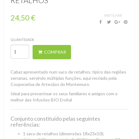
RETALHOS
24,50 €
PARTILHAR
Cabazes
QUANTIDADE
COMPRAR
Cabaz apresentado num saco de retalhos, típico das regiões
serranas, servindo múltiplas funções, aqui recriado pela
Cooperativa de Artesãos do Montemuro.
Ideal para presentear os seus familiares e amigos com o
melhor das Infusões BIO Ervital
Conjunto constituído pelas seguintes
referências:
1 saco de retalhos (dimensões 18x23x10);