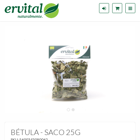
BÉTULA - SACO 25G
SKU:
5600343090062