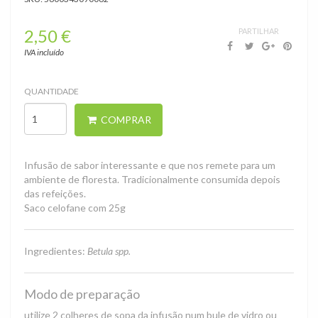
2,50 €
PARTILHAR
Infusões
›
IVA incluído
Infusões
BIO
QUANTIDADE
COMPRAR
Infusão de sabor interessante e que nos remete para um
ambiente de floresta. Tradicionalmente consumida depois
das refeições.
Saco celofane com 25g
Ingredientes:
Betula spp.
Modo de preparação
utilize 2 colheres de sopa da infusão num bule de vidro ou