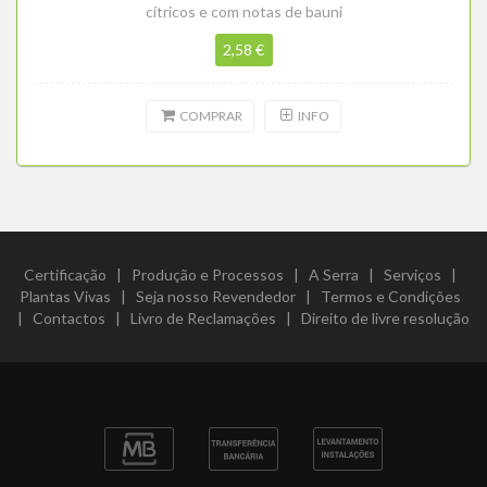
cítricos e com notas de bauni
2,58 €
COMPRAR
INFO
Certificação
|
Produção e Processos
|
A Serra
|
Serviços
|
Plantas Vivas
|
Seja nosso Revendedor
|
Termos e Condições
|
Contactos
|
Livro de Reclamações
|
Direito de livre resolução