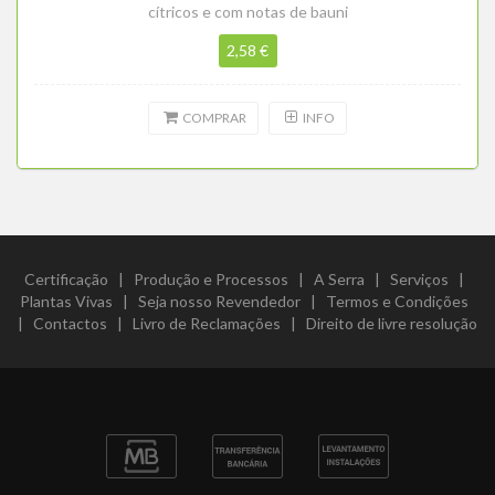
cítricos e com notas de bauni
2,58 €
COMPRAR
INFO
Certificação
|
Produção e Processos
|
A Serra
|
Serviços
|
Plantas Vivas
|
Seja nosso Revendedor
|
Termos e Condições
|
Contactos
|
Livro de Reclamações
|
Direito de livre resolução