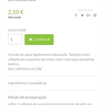
2,50 €
PARTILHAR
Infusões
›
IVA incluído
Infusões
BIO
QUANTIDADE
COMPRAR
Infusão de sabor ligeiramente adocicado. Também muito
utilizada em saquinhos de cheiro, bem como para aromatizar
banhos.
Saco celofane com 30g
Ingredientes:
Lavandula sp.
Modo de preparação
utilize 2 colheres de sopa da infusão num bule de vidro ou