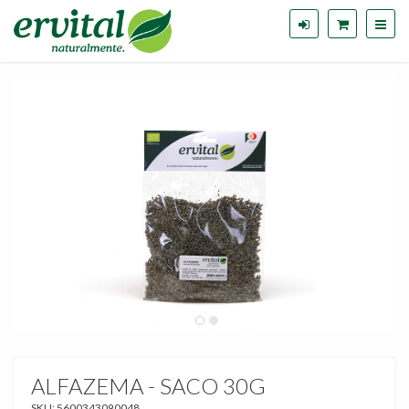
ALFAZEMA - SACO 30G
SKU:
5600343090048