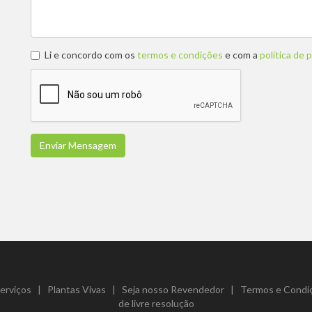
Li e concordo com os
termos e condições
e com a
política de 
Enviar Mensagem
erviços
|
Plantas Vivas
|
Seja nosso Revendedor
|
Termos e Condi
de livre resolução