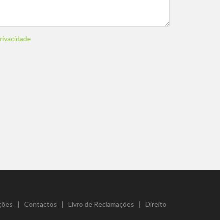
privacidade
ções
|
Contactos
|
Livro de Reclamações
|
Direito