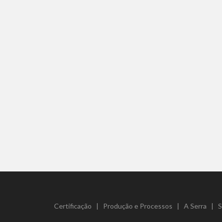
Certificação
|
Produção e Processos
|
A Serra
|
S